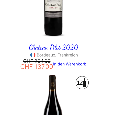
Château Pilet 2020
Bordeaux, Frankreich
Ursprünglicher
Aktueller
CHF
204.00
In den Warenkorb
CHF
137.00
Preis
Preis
war:
ist:
CHF 204.00
CHF 137.00.