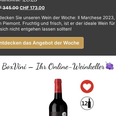
Ursprünglicher
Aktueller
F
345.00
CHF
173.00
Preis
Preis
decken Sie unseren Wein der Woche: Il Marchese 2023,
war:
ist:
 Piemont. Fruchtig und frisch, ist er der ideale Wein für
CHF 345.00
CHF 173.00.
 sich nicht entgehen lassen sollten!
ntdecken das Angebot der Woche
BoxVini – Ihr Online-Weinkeller