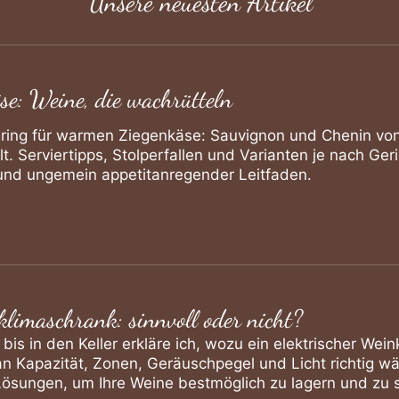
Unsere neuesten Artikel
e: Weine, die wachrütteln
ing für warmen Ziegenkäse: Sauvignon und Chenin von d
lt. Serviertipps, Stolperfallen und Varianten je nach Ge
r und ungemein appetitanregender Leitfaden.
klimaschrank: sinnvoll oder nicht?
is in den Keller erkläre ich, wozu ein elektrischer Wein
an Kapazität, Zonen, Geräuschpegel und Licht richtig wäh
Lösungen, um Ihre Weine bestmöglich zu lagern und zu s