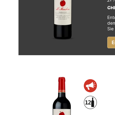
CH
Ent
dem
Sie
E