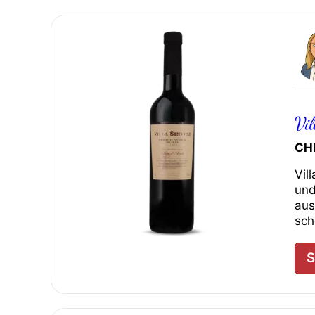
Vi
CH
Vil
und
aus
sch
S