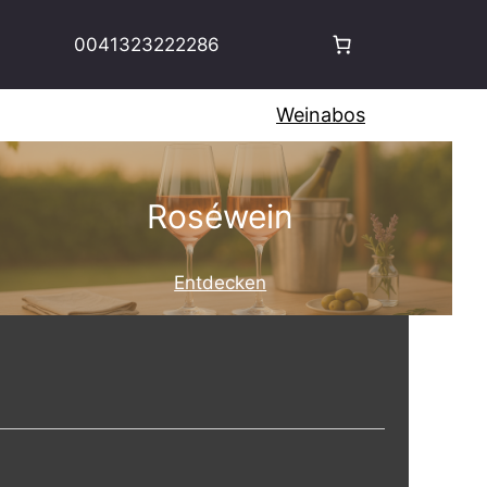
0041323222286
Weinabos
Roséwein
Entdecken